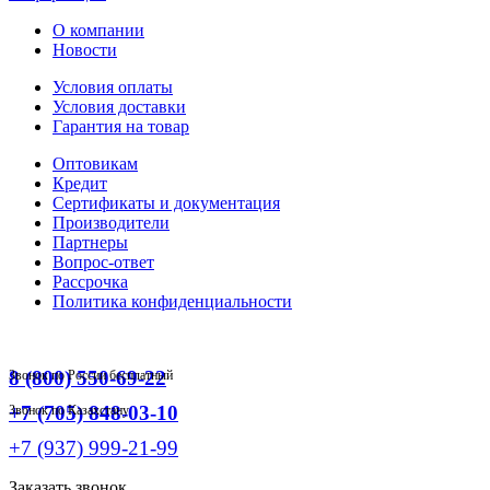
О компании
Новости
Условия оплаты
Условия доставки
Гарантия на товар
Оптовикам
Кредит
Сертификаты и документация
Производители
Партнеры
Вопрос-ответ
Рассрочка
Политика конфиденциальности
8 (800) 550-69-22
Звонок по России бесплатный
+7 (705) 848-03-10
Звонок по Казахстану
+7 (937) 999-21-99
Заказать звонок