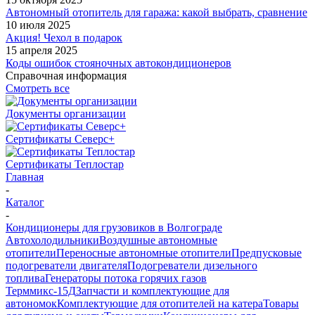
Автономный отопитель для гаража: какой выбрать, сравнение
10 июля 2025
Акция! Чехол в подарок
15 апреля 2025
Коды ошибок стояночных автокондиционеров
Справочная информация
Смотреть все
Документы организации
Сертификаты Северс+
Сертификаты Теплостар
Главная
-
Каталог
-
Кондиционеры для грузовиков в Волгограде
Автохолодильники
Воздушные автономные
отопители
Переносные автономные отопители
Предпусковые
подогреватели двигателя
Подогреватели дизельного
топлива
Генераторы потока горячих газов
Терммикс-15Д
Запчасти и комплектующие для
автономок
Комплектующие для отопителей на катера
Товары