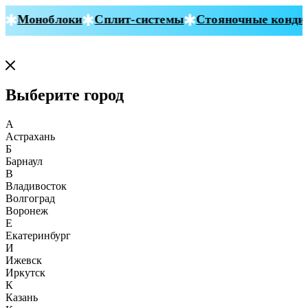
Моноблоки
Сплит-системы
Стояночные кондиц
Выберите город
А
Астрахань
Б
Барнаул
В
Владивосток
Волгоград
Воронеж
Е
Екатеринбург
И
Ижевск
Иркутск
К
Казань