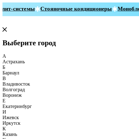
ит-системы
Стояночные кондиционеры
Моноблок
Выберите город
А
Астрахань
Б
Барнаул
В
Владивосток
Волгоград
Воронеж
Е
Екатеринбург
И
Ижевск
Иркутск
К
Казань