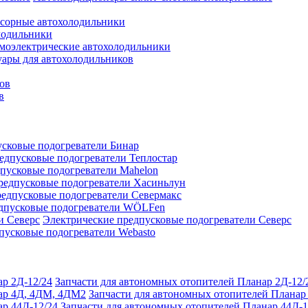
сорные автохолодильники
лодильники
моэлектрические автохолодильники
уары для автохолодильников
ов
в
сковые подогреватели Бинар
едпусковые подогреватели Теплостар
пусковые подогреватели Mahelon
редпусковые подогреватели Хасиньлун
едпусковые подогреватели Севермакс
дпусковые подогреватели WÖLFen
Электрические предпусковые подогреватели Северс
пусковые подогреватели Webasto
Запчасти для автономных отопителей Планар 2Д-12/
Запчасти для автономных отопителей Плана
Запчасти для автономных отопителей Планар 44Д-1