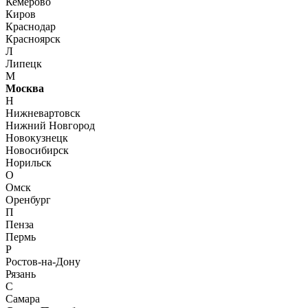
Кемерово
Киров
Краснодар
Красноярск
Л
Липецк
М
Москва
Н
Нижневартовск
Нижний Новгород
Новокузнецк
Новосибирск
Норильск
О
Омск
Оренбург
П
Пенза
Пермь
Р
Ростов-на-Дону
Рязань
С
Самара