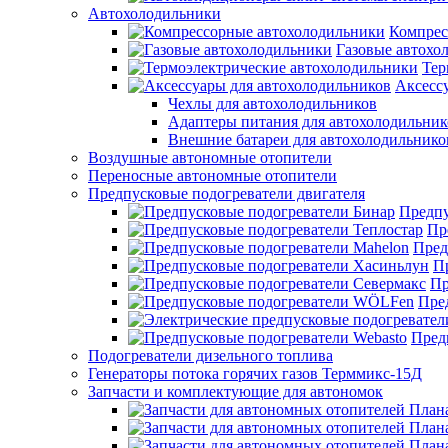
Автохолодильники
Компрес
Газовые автохо
Тер
Аксесс
Чехлы для автохолодильников
Адаптеры питания для автохолодильник
Внешние батареи для автохолодильнико
Воздушные автономные отопители
Переносные автономные отопители
Предпусковые подогреватели двигателя
Предпу
Пр
Пред
П
Пр
Пре
Пред
Подогреватели дизельного топлива
Генераторы потока горячих газов Терммикс-15Д
Запчасти и комплектующие для автономок