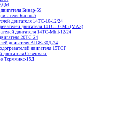
 8ДМ
 двигателя Бинар-5S
двигателя Бинар-5
елей двигателя 14ТС-10-12/24
гревателей двигателя 14ТС-10-М5 (МАЗ)
ателей двигателя 14ТС-Mini-12/24
двигателя 20ТС-24
елей двигателя АПЖ-30Д-24
подогревателей двигателя 15ТСГ
й двигателя Севермакс
зов Терммикс-15Д